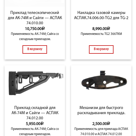
Приклад телескопический
Накладка газовой камеры
для АК-74М и Сайги — АСПАК
АСПАК.74.006.00-TG2 для TG-2
74.010.00
10,750.00
Р
8,990.00
Р
Применяемость: АК-74М; Сайга со
Применяемость: TG2 366TKM
складным прикладом.
В корзину
В корзину
Приклад складной для
Механизм для быстрого
АК-74М и Сайги — АСПАК
раскладывания приклада.
74.012.00
5,950.00
Р
2,500.00
Р
Применяемость: АК-74М; Сайга со
Применяемость: для приклада АСПАК
складным прикладом.
74.010.00 и АСПАК 74.012.00